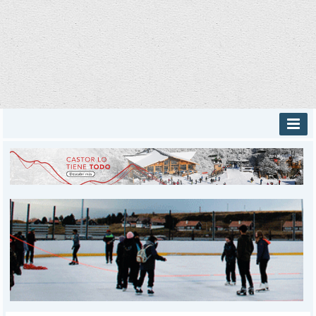
INICIO
PROVINCIALES
MUNICIPALES
DEPORTES
POLICIALES
I-DIARIO
MÁS
BÚSQUEDA
Buscar