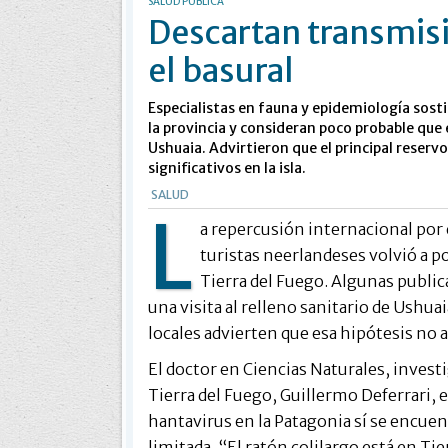
SALUD PÚBLICA
Descartan transmisi
el basural
Especialistas en fauna y epidemiología sost
la provincia y consideran poco probable que
Ushuaia. Advirtieron que el principal reservo
significativos en la isla.
SALUD
L
a repercusión internacional por e
turistas neerlandeses volvió a po
Tierra del Fuego. Algunas publi
una visita al relleno sanitario de Ushuai
locales advierten que esa hipótesis no 
El doctor en Ciencias Naturales, invest
Tierra del Fuego, Guillermo Deferrari, e
hantavirus en la Patagonia sí se encuen
limitada. “El ratón colilargo está en Ti