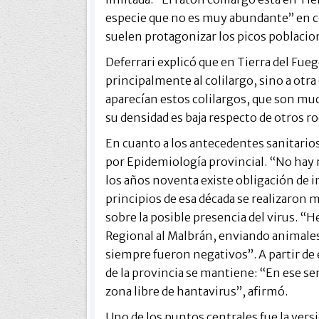
especie que no es muy abundante” en 
suelen protagonizar los picos poblacion
Deferrari explicó que en Tierra del Fue
principalmente al colilargo, sino a otr
aparecían estos colilargos, que son much
su densidad es baja respecto de otros ro
En cuanto a los antecedentes sanitarios
por Epidemiología provincial. “No hay 
los años noventa existe obligación de
principios de esa década se realizaron m
sobre la posible presencia del virus. “
Regional al Malbrán, enviando animales 
siempre fueron negativos”. A partir de 
de la provincia se mantiene: “En ese 
zona libre de hantavirus”, afirmó.
Uno de los puntos centrales fue la versi