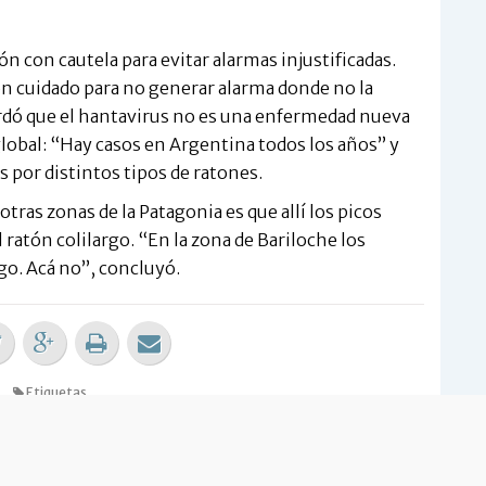
n con cautela para evitar alarmas injustificadas.
 cuidado para no generar alarma donde no la
rdó que el hantavirus no es una enfermedad nueva
global: “Hay casos en Argentina todos los años” y
s por distintos tipos de ratones.
 otras zonas de la Patagonia es que allí los picos
ratón colilargo. “En la zona de Bariloche los
go. Acá no”, concluyó.
Etiquetas
ERRARI
-
HANTAVIRUS
-
DESCARTAN TRANSMISIÓN
 opinión sobre la nota?