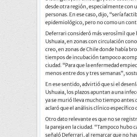
desde otra región, especialmente con 
personas. En ese caso, dijo, “sería facti
epidemiológico, pero no como un conta
Deferrari consideró más verosímil que l
Ushuaia, en zonas con circulación conoc
creo, en zonas de Chile donde había br
tiempos de incubación tampoco acompañ
ciudad. “Para que la enfermedad empiec
menos entre dos y tres semanas”, sost
En ese sentido, advirtió que si el desen
Ushuaia, los plazos apuntan a una infec
ya se murió lleva mucho tiempo antes d
aclaró que el análisis clínico específic
Otro dato relevante es que no se regist
la pareja en la ciudad. “Tampoco hubo c
señaló Deferrari, al remarcar que no ha