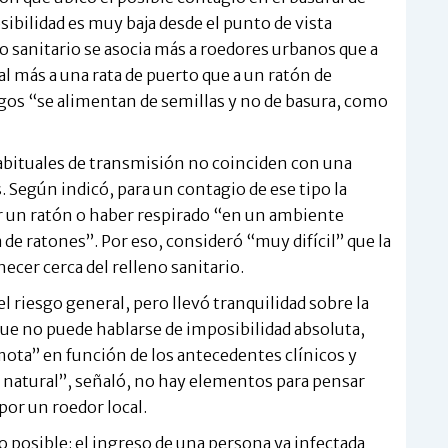
sibilidad es muy baja desde el punto de vista
no sanitario se asocia más a roedores urbanos que a
l más a una rata de puerto que a un ratón de
argos “se alimentan de semillas y no de basura, como
abituales de transmisión no coinciden con una
s. Según indicó, para un contagio de ese tipo la
r un ratón o haber respirado “en un ambiente
 de ratones”. Por eso, consideró “muy difícil” que la
cer cerca del relleno sanitario.
el riesgo general, pero llevó tranquilidad sobre la
 que no puede hablarse de imposibilidad absoluta,
ota” en función de los antecedentes clínicos y
 natural”, señaló, no hay elementos para pensar
por un roedor local.
 posible: el ingreso de una persona ya infectada