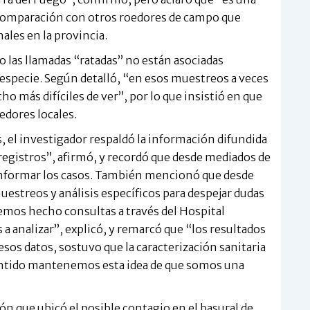
comparación con otros roedores de campo que
ales en la provincia.
go las llamadas “ratadas” no están asociadas
a especie. Según detalló, “en esos muestreos a veces
o más difíciles de ver”, por lo que insistió en que
edores locales.
, el investigador respaldó la información difundida
registros”, afirmó, y recordó que desde mediados de
 informar los casos. También mencionó que desde
uestreos y análisis específicos para despejar dudas
Hemos hecho consultas a través del Hospital
a analizar”, explicó, y remarcó que “los resultados
esos datos, sostuvo que la caracterización sanitaria
sentido mantenemos esta idea de que somos una
ón que ubicó el posible contagio en el basural de