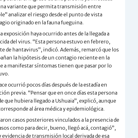
una variante que permita transmisión entre
ble” analizar el riesgo desde el punto de vista
gio originado en la fauna fueguina.
a exposición haya ocurrido antes de la llegada a
ida del virus. “Esta persona estuvo en febrero,
ote de hantavirus”, indicó. Además, remarcó que los
an la hipótesis de un contagio reciente en la
e a manifestar síntomas tienen que pasar por lo
uvo.
lace ocurrió pocos días después de la estadía en
ción previa. “Pensar que en once días esta persona
e que hubiera llegado a Ushuaia”, explicó, aunque
o corresponde al área médica y epidemiológica.
raron casos posteriores vinculados a la presencia de
asos como para decir, bueno, llegó acá, contagió”,
y evidencia de transmisión local derivada de esa