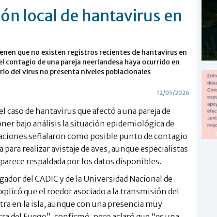
ón local de hantavirus en
ienen que no existen registros recientes de hantavirus en
 el contagio de una pareja neerlandesa haya ocurrido en
rio del virus no presenta niveles poblacionales
12/05/2026
l caso de hantavirus que afectó a una pareja de
ner bajo análisis la situación epidemiológica de
caciones señalaron como posible punto de contagio
a para realizar avistaje de aves, aunque especialistas
aparece respaldada por los datos disponibles.
igador del CADIC y de la Universidad Nacional de
xplicó que el roedor asociado a la transmisión del
tra en la isla, aunque con una presencia muy
erra del Fuego”, confirmó, pero aclaró que “es una