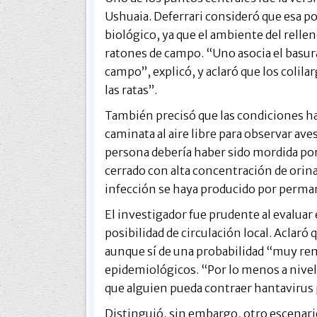
Ushuaia. Deferrari consideró que esa po
biológico, ya que el ambiente del relle
ratones de campo. “Uno asocia el basura
campo”, explicó, y aclaró que los colil
las ratas”.
También precisó que las condiciones h
caminata al aire libre para observar ave
persona debería haber sido mordida po
cerrado con alta concentración de orina
infección se haya producido por permane
El investigador fue prudente al evaluar 
posibilidad de circulación local. Aclaró
aunque sí de una probabilidad “muy rem
epidemiológicos. “Por lo menos a nivel
que alguien pueda contraer hantavirus 
Distinguió, sin embargo, otro escenario