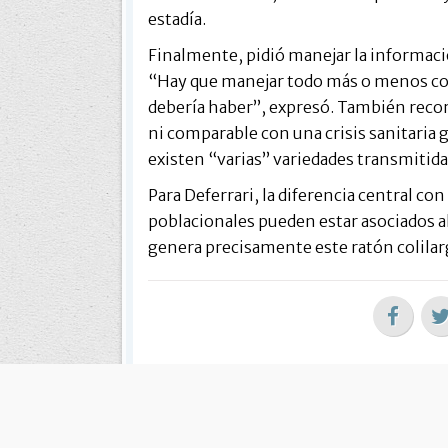
estadía.
Finalmente, pidió manejar la informació
“Hay que manejar todo más o menos con
debería haber”, expresó. También reco
ni comparable con una crisis sanitaria 
existen “varias” variedades transmitida
Para Deferrari, la diferencia central con
poblacionales pueden estar asociados al 
genera precisamente este ratón colilar
SALUD PÚBLICA
-
GUILLERMO DEF
Cuál es tu