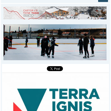
INICIO
PROVINCIALES
MUNICIPALES
DEPORTES
POLICIALES
I-DIARIO
MÁS
BÚSQUEDA
Buscar