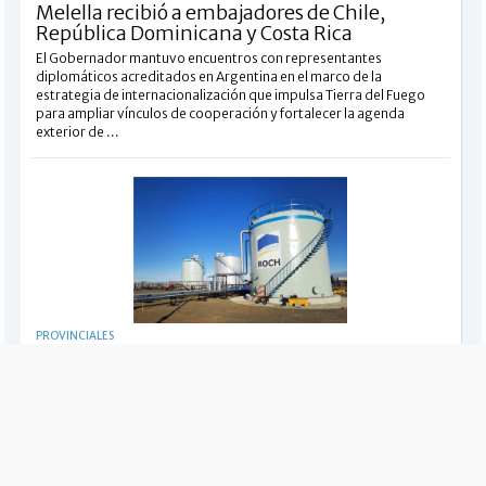
Melella recibió a embajadores de Chile,
República Dominicana y Costa Rica
El Gobernador mantuvo encuentros con representantes
diplomáticos acreditados en Argentina en el marco de la
estrategia de internacionalización que impulsa Tierra del Fuego
para ampliar vínculos de cooperación y fortalecer la agenda
exterior de ...
PROVINCIALES
Gobierno ratificó la suspensión de la reversión
de áreas petroleras
La ministra de Energía confirmó la validez de la decisión adoptada
a mediados de marzo y mantuvo paralizado el trámite de
devolución parcial de superficies en Río Cullen, Las Violetas y
Angostura. La Provincia acusa a la UTE encabezada por ...