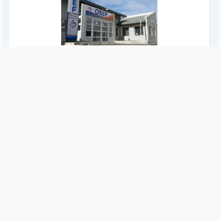
PROVINCIALES
Salud Mental y OSEF coordinaron acciones
Autoridades de la Obra Social del Estado Fueguino y de la
Secretaría de Salud Mental y Problemáticas de Consumo
avanzaron en una agenda que incluye la compra de medicamentos
y la ampliación de la red de prestadores privados.
PROVINCIALES
Más de $1.656 millones para cancelar deuda
de la obra social