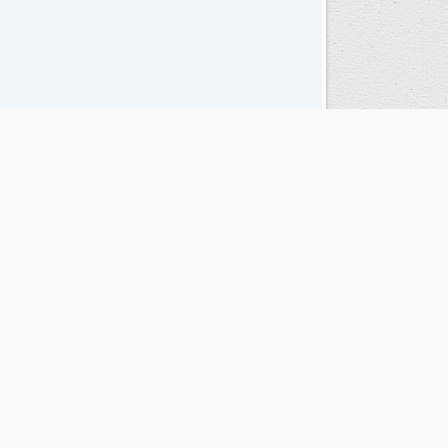
Seguinos en las redes sociales
© Copyright 1995-2026 |
El Diario del Fin del Mundo
Teléfono / Fax:
+54 (2901) 43 5713 / 14
C.P.:
V9410AKK
Ushuaia - Tierra del Fuego - República Argentina
RSS |
Términos y condiciones |
Contacto