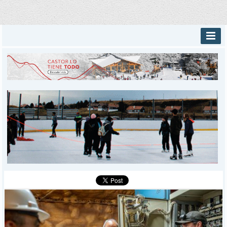
INICIO
PROVINCIALES
MUNICIPALES
DEPORTES
POLICIALES
I-DIARIO
MÁS
BÚSQUEDA
Buscar