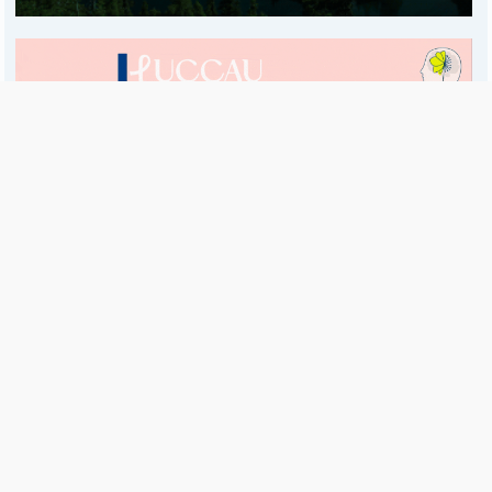
Es una publicación de EDIAM S.A. y se edita de lunes a viernes.
Director Ejecutivo:
Fulvio L. Baschera
Redacción, Administración y Publicidad:
Hipólito Bouchard 667
Imprenta propia:
Hipólito Bouchard 667
Propiedad Intelectual:
RNPI 5255143