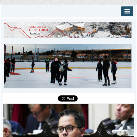
INICIO
PROVINCIALES
MUNICIPALES
DEPORTES
POLICIALES
I-DIARIO
MÁS
BÚSQUEDA
Buscar