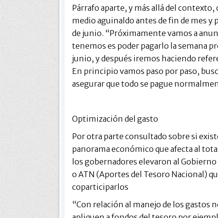
Párrafo aparte, y más allá del contexto,
medio aguinaldo antes de fin de mes y 
de junio. “Próximamente vamos a anunci
tenemos es poder pagarlo la semana próx
junio, y después iremos haciendo referen
En principio vamos paso por paso, busca
asegurar que todo se pague normalmen
Optimización del gasto
Por otra parte consultado sobre si exis
panorama económico que afecta al total
los gobernadores elevaron al Gobierno 
o ATN (Aportes del Tesoro Nacional) qu
coparticiparlos
“Con relación al manejo de los gastos 
apliquen a fondos del tesoro por ejemplo