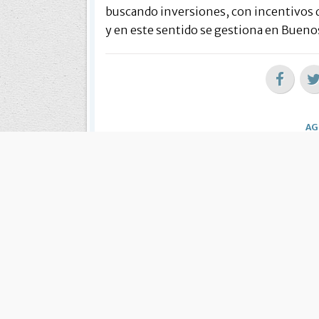
buscando inversiones, con incentivos de
y en este sentido se gestiona en Buenos
AG
Cuál es tu
ME INTE
Notic
El jueves se paga el medio aguinaldo a
El Municip
todos los jubilados