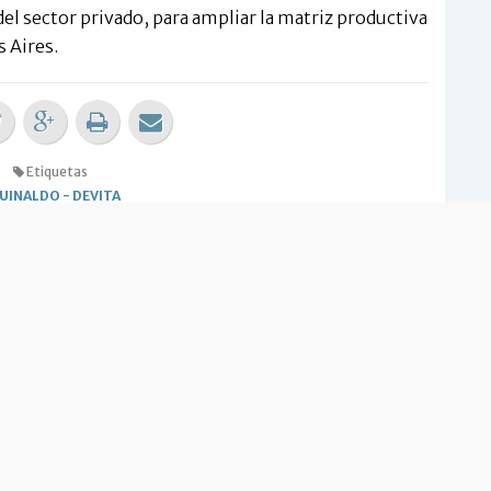
l sector privado, para ampliar la matriz productiva
 Aires.
Etiquetas
UINALDO
-
DEVITA
 opinión sobre la nota?
RESÓ
NO ME INTERESÓ
ias Relacionadas
io pagará el aguinaldo el 24
Estatales cobran el aguinaldo el 24 de
diciembre en un solo pago