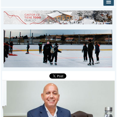
INICIO
PROVINCIALES
MUNICIPALES
DEPORTES
POLICIALES
I-DIARIO
MÁS
BÚSQUEDA
Buscar