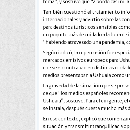
tema”, y sostuvo que “a bordo casi ni la
También cuestionó el tratamiento info
internacionales y advirtió sobre las co
para destinos turísticos sensibles com
un poquito más de cuidado a la hora de
“habiendo atravesado una pandemia, con 
Según indicó, la repercusión fue espec
mercados emisivos europeos para Ushuai
que se encontraban en distintas ciuda
medios presentaban a Ushuaia como una 
La gravedad de la situación que se pres
de que “los medios españoles recomenda
Ushuaia”, sostuvo. Para el dirigente, e
se instala, después cuesta mucho más d
En ese contexto, explicó que comenzaro
situación y transmitir tranquilidad a o