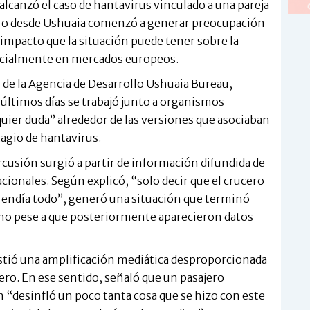
alcanzó el caso de hantavirus vinculado a una pareja
cero desde Ushuaia comenzó a generar preocupación
el impacto que la situación puede tener sobre la
ecialmente en mercados europeos.
 de la Agencia de Desarrollo Ushuaia Bureau,
 últimos días se trabajó junto a organismos
quier duda” alrededor de las versiones que asociaban
agio de hantavirus.
ercusión surgió a partir de información difundida de
onales. Según explicó, “solo decir que el crucero
prendía todo”, generó una situación que terminó
ino pese a que posteriormente aparecieron datos
xistió una amplificación mediática desproporcionada
cero. En ese sentido, señaló que un pasajero
 “desinfló un poco tanta cosa que se hizo con este