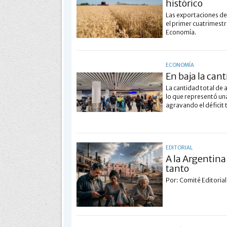
histórico
Las exportaciones de
el primer cuatrimestr
Economía.
ECONOMÍA
En baja la cant
La cantidad total de 
lo que representó una
agravando el déficit t
EDITORIAL
A la Argentina 
tanto
Por: Comité Editoria