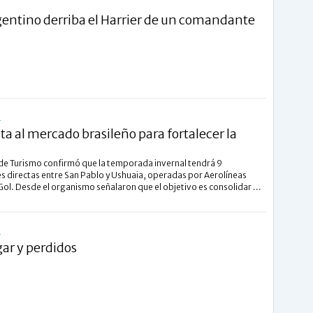
gentino derriba el Harrier de un comandante
L
a al mercado brasileño para fortalecer la
o de Turismo confirmó que la temporada invernal tendrá 9
s directas entre San Pablo y Ushuaia, operadas por Aerolíneas
ol. Desde el organismo señalaron que el objetivo es consolidar ...
L
gar y perdidos