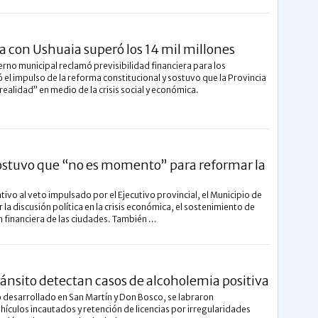
uda con Ushuaia superó los 14 mil millones
erno municipal reclamó previsibilidad financiera para los
 el impulso de la reforma constitucional y sostuvo que la Provincia
realidad” en medio de la crisis social y económica.
sostuvo que “no es momento” para reformar la
ativo al veto impulsado por el Ejecutivo provincial, el Municipio de
 la discusión política en la crisis económica, el sostenimiento de
ón financiera de las ciudades. También ...
ránsito detectan casos de alcoholemia positiva
 desarrollado en San Martín y Don Bosco, se labraron
hículos incautados y retención de licencias por irregularidades