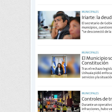
MUNICIPALES
Iriarte: la de
El secretario de Gobi
municipios, cuestionó
“se desconectó de la 
MUNICIPALES
El Municipio 
Constitución
Tras el rechazo legisl
Ushuaia pidió enfocar
servicios y la situaci
MUNICIPALES
Controles de t
Durante un operativo
infracciones, hubo ve