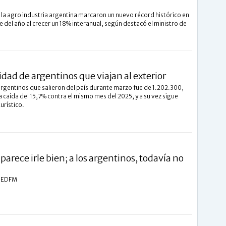
 la agro industria argentina marcaron un nuevo récord histórico en
e del año al crecer un 18% interanual, según destacó el ministro de
idad de argentinos que viajan al exterior
argentinos que salieron del país durante marzo fue de 1.202.300,
 caída del 15,7% contra el mismo mes del 2025, y a su vez sigue
urístico.
parece irle bien; a los argentinos, todavía no
l EDFM